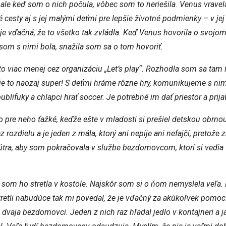
le keď som o nich počula, vôbec som to neriešila. Venus vravel
esty aj s jej malými deťmi pre lepšie životné podmienky – v jej r
je vďačná, že to všetko tak zvládla. Keď Venus hovorila o svojo
som s nimi bola, snažila som sa o tom hovoriť.
o viac menej cez organizáciu „Let’s play“. Rozhodla som sa tam í
e to naozaj super! S deťmi hráme rôzne hry, komunikujeme s ni
blifuky a chlapci hrať soccer. Je potrebné im dať priestor a prija
pre neho ťažké, keďže ešte v mladosti si prešiel detskou obrnou
 rozdielu a je jeden z mála, ktorý ani nepije ani nefajčí, pretože
ra, aby som pokračovala v službe bezdomovcom, ktorí si vedia v
om ho stretla v kostole. Najskôr som si o ňom nemyslela veľa.
stretli nabudúce tak mi povedal, že je vďačný za akúkoľvek pom
ú dvaja bezdomovci. Jeden z nich raz hľadal jedlo v kontajneri a