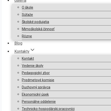
Galéria
O škole
Súťaže
Školské podujatia
Mimoškolská činnosť
Rôzne
Blog
Kontakty
Kontakt
Vedenie školy
Pedagogický zbor
Predmetové komisie
Duchovný správca
Ekonomický úsek
Personálne oddelenie
Technicko-hospodárski pracovníci