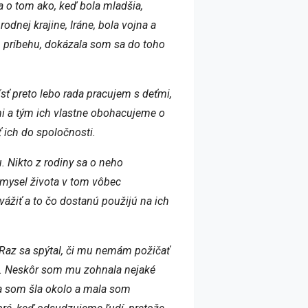
a o tom ako, keď bola mladšia,
odnej krajine, Iráne, bola vojna a
m príbehu, dokázala som sa do toho
sť preto lebo rada pracujem s deťmi,
mi a tým ich vlastne obohacujeme o
ť ich do spoločnosti.
. Nikto z rodiny sa o neho
 zmysel života v tom vôbec
ážiť a to čo dostanú použijú na ich
 Raz sa spýtal, či mu nemám požičať
oc. Neskôr som mu zohnala nejaké
 ja som šla okolo a mala som