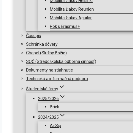
Mobilita žiakov Helsinki
Mobilita žiakov Reunion
Mobilita žiakov Aguilar
Rok s Erasmus+
Časopis
Schránka dôvery
Chapel (Služby Božie)
SOČ (Stredoškolská odborná činnosť)
Dokumenty na stiahnutie
Technická a informačná podpora
Študentské firmy
2025/2026
Brick
2024/2025
AirSip