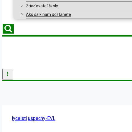
Zriaďovateľ školy
Ako sa k nám dostanete
lyceisti
uspechy-EVL