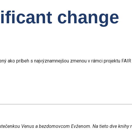
ificant change
lený ako príbeh s najvýznamnejšou zmenou v rámci projektu FAI
u utečenkou Venus a bezdomovcom Evženom. Na tieto dve knihy r