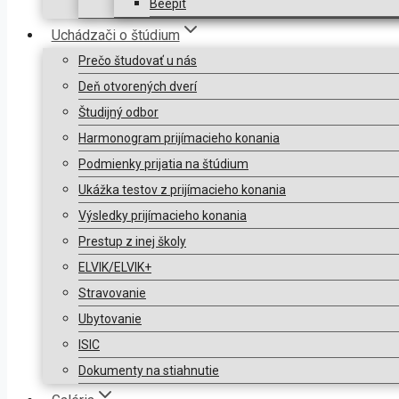
Beepit
Uchádzači o štúdium
Prečo študovať u nás
Deň otvorených dverí
Študijný odbor
Harmonogram prijímacieho konania
Podmienky prijatia na štúdium
Ukážka testov z prijímacieho konania
Výsledky prijímacieho konania
Prestup z inej školy
ELVIK/ELVIK+
Stravovanie
Ubytovanie
ISIC
Dokumenty na stiahnutie