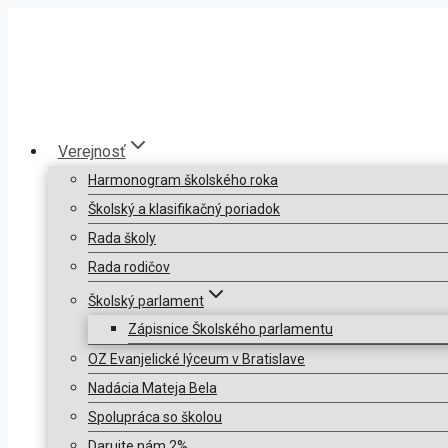
Skip
to
content
Verejnosť
Harmonogram školského roka
Školský a klasifikačný poriadok
Rada školy
Rada rodičov
Školský parlament
Zápisnice Školského parlamentu
OZ Evanjelické lýceum v Bratislave
Nadácia Mateja Bela
Spolupráca so školou
Darujte nám 2%