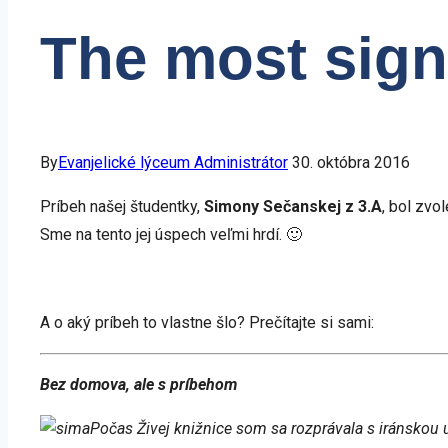
The most sign
By
Evanjelické lýceum Administrátor
30. októbra 2016
Príbeh našej študentky,
Simony Sečanskej z 3.A
, bol zvo
Sme na tento jej úspech veľmi hrdí. 🙂
A o aký príbeh to vlastne šlo? Prečítajte si sami:
Bez domova, ale s príbehom
Počas Živej knižnice som sa rozprávala s iránsko