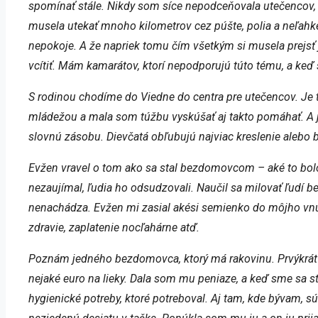
spomínať stále. Nikdy som síce nepodceňovala utečencov, a
musela utekať mnoho kilometrov cez púšte, polia a neľahké c
nepokoje. A že napriek tomu čím všetkým si musela prejsť 
vcítiť. Mám kamarátov, ktorí nepodporujú túto tému, a keď 
S rodinou chodíme do Viedne do centra pre utečencov. Je t
mládežou a mala som túžbu vyskúšať aj takto pomáhať. A j
slovnú zásobu. Dievčatá obľubujú najviac kreslenie alebo bu
Evžen vravel o tom ako sa stal bezdomovcom – aké to bolo 
nezaujímal, ľudia ho odsudzovali. Naučil sa milovať ľudí bez
nenachádza. Evžen mi zasial akési semienko do môjho vnút
zdravie, zaplatenie nocľahárne atď.
Poznám jedného bezdomovca, ktorý má rakovinu. Prvýkrát s
nejaké euro na lieky. Dala som mu peniaze, a keď sme sa 
hygienické potreby, ktoré potreboval. Aj tam, kde bývam, s