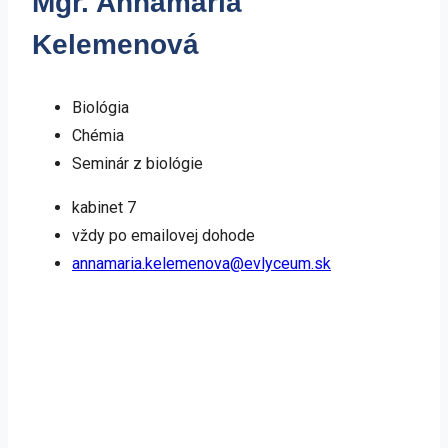
Mgr. Annamária
Kelemenová
Biológia
Chémia
Seminár z biológie
kabinet 7
vždy po emailovej dohode
annamaria.kelemenova@evlyceum.sk