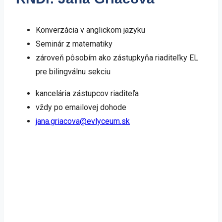
Konverzácia v anglickom jazyku
Seminár z matematiky
zároveň pôsobím ako zástupkyňa riaditeľky EL
pre bilingválnu sekciu
kancelária zástupcov riaditeľa
vždy po emailovej dohode
jana.griacova@evlyceum.sk