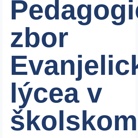
Pedagogi
zbor
Evanjelic
lýcea v
školskom