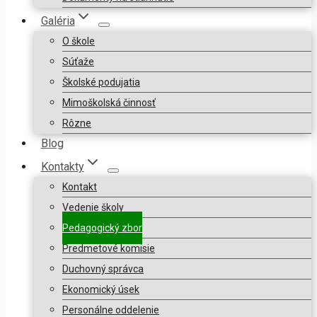
Galéria
O škole
Súťaže
Školské podujatia
Mimoškolská činnosť
Rôzne
Blog
Kontakty
Kontakt
Vedenie školy
Pedagogický zbor
Predmetové komisie
Duchovný správca
Ekonomický úsek
Personálne oddelenie