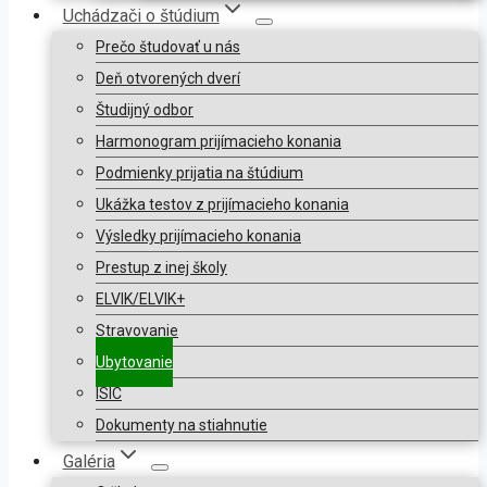
Uchádzači o štúdium
Prečo študovať u nás
Deň otvorených dverí
Študijný odbor
Harmonogram prijímacieho konania
Podmienky prijatia na štúdium
Ukážka testov z prijímacieho konania
Výsledky prijímacieho konania
Prestup z inej školy
ELVIK/ELVIK+
Stravovanie
Ubytovanie
ISIC
Dokumenty na stiahnutie
Galéria