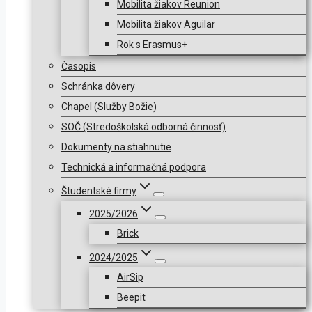
Mobilita žiakov Reunion
Mobilita žiakov Aguilar
Rok s Erasmus+
Časopis
Schránka dôvery
Chapel (Služby Božie)
SOČ (Stredoškolská odborná činnosť)
Dokumenty na stiahnutie
Technická a informačná podpora
Študentské firmy
2025/2026
Brick
2024/2025
AirSip
Beepit