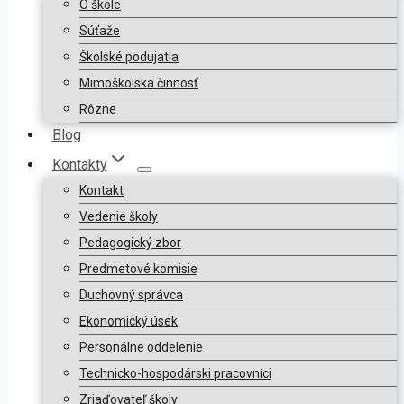
O škole
Súťaže
Školské podujatia
Mimoškolská činnosť
Rôzne
Blog
Kontakty
Kontakt
Vedenie školy
Pedagogický zbor
Predmetové komisie
Duchovný správca
Ekonomický úsek
Personálne oddelenie
Technicko-hospodárski pracovníci
Zriaďovateľ školy