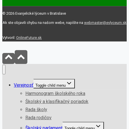
© 2026 Evanjelické lýceum v Bratislave
Ak ste objavili chybu na našom webe, napíšte na
webmaster@evlyceum.sk
Vytvoril:
OnlineFuture.sk
Verejnosť
Toggle child menu
Harmonogram školského roka
Školský a klasifikačný poriadok
Rada školy
Rada rodičov
Školský parlament
Toggle child menu