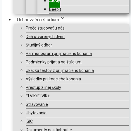
AirSip
Beepit
Uchádzači o štúdium
Prečo študovať u nás
Deň otvorených dverí
Študijný odbor
Harmonogram prijímacieho konania
Podmienky prijatia na štúdium
Ukážka testov z prijímacieho konania
Výsledky prijímacieho konania
Prestup z inej školy
ELVIK/ELVIK+
Stravovanie
Ubytovanie
ISIC
Dokumenty na stiahnutie