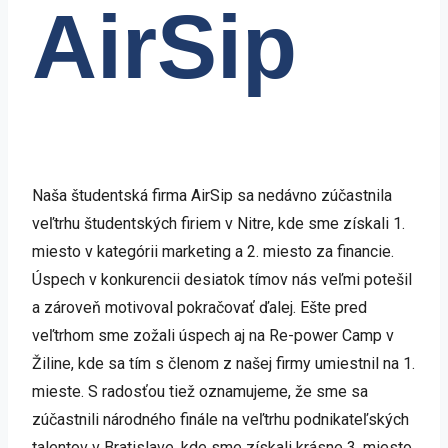
AirSip
Naša študentská firma AirSip sa nedávno zúčastnila
veľtrhu študentských firiem v Nitre, kde sme získali 1.
miesto v kategórii marketing a 2. miesto za financie.
Úspech v konkurencii desiatok tímov nás veľmi potešil
a zároveň motivoval pokračovať ďalej. Ešte pred
veľtrhom sme zožali úspech aj na Re-power Camp v
Žiline, kde sa tím s členom z našej firmy umiestnil na 1.
mieste. S radosťou tiež oznamujeme, že sme sa
zúčastnili národného finále na veľtrhu podnikateľských
talentov v Bratislave, kde sme získali krásne 3. miesto