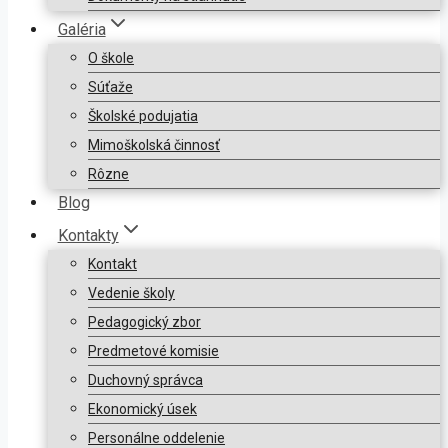
Galéria
O škole
Súťaže
Školské podujatia
Mimoškolská činnosť
Rôzne
Blog
Kontakty
Kontakt
Vedenie školy
Pedagogický zbor
Predmetové komisie
Duchovný správca
Ekonomický úsek
Personálne oddelenie