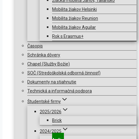
Žiacka mobilita Janov, Taliansko
Mobilita žiakov Helsinki
Mobilita žiakov Reunion
Mobilita žiakov Aguilar
Rok s Erasmus+
Časopis
Schránka dôvery
Chapel (Služby Božie)
SOČ (Stredoškolská odborná činnosť)
Dokumenty na stiahnutie
Technická a informačná podpora
Študentské firmy
2025/2026
Brick
2024/2025