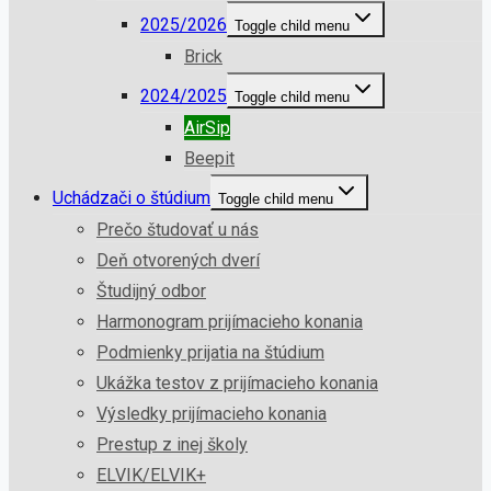
2025/2026
Toggle child menu
Brick
2024/2025
Toggle child menu
AirSip
Beepit
Uchádzači o štúdium
Toggle child menu
Prečo študovať u nás
Deň otvorených dverí
Študijný odbor
Harmonogram prijímacieho konania
Podmienky prijatia na štúdium
Ukážka testov z prijímacieho konania
Výsledky prijímacieho konania
Prestup z inej školy
ELVIK/ELVIK+