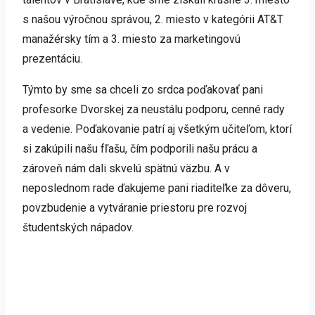
s našou výročnou správou, 2. miesto v kategórii AT&T
manažérsky tím a 3. miesto za marketingovú
prezentáciu.
Týmto by sme sa chceli zo srdca poďakovať pani
profesorke Dvorskej za neustálu podporu, cenné rady
a vedenie. Poďakovanie patrí aj všetkým učiteľom, ktorí
si zakúpili našu fľašu, čím podporili našu prácu a
zároveň nám dali skvelú spätnú väzbu. A v
neposlednom rade ďakujeme pani riaditeľke za dôveru,
povzbudenie a vytváranie priestoru pre rozvoj
študentských nápadov.