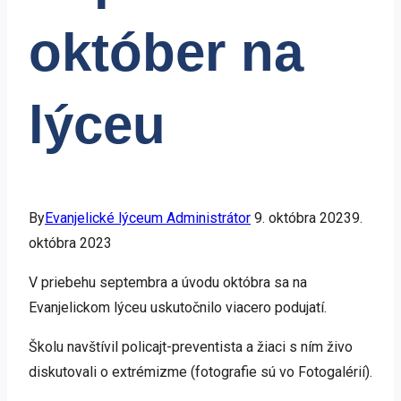
október na
lýceu
By
Evanjelické lýceum Administrátor
9. októbra 2023
9.
októbra 2023
V priebehu septembra a úvodu októbra sa na
Evanjelickom lýceu uskutočnilo viacero podujatí.
Školu navštívil policajt-preventista a žiaci s ním živo
diskutovali o extrémizme (fotografie sú vo Fotogalérií).