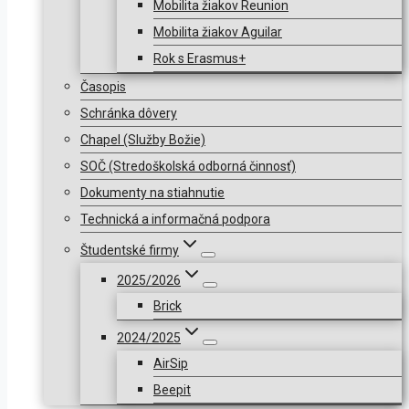
Mobilita žiakov Reunion
Mobilita žiakov Aguilar
Rok s Erasmus+
Časopis
Schránka dôvery
Chapel (Služby Božie)
SOČ (Stredoškolská odborná činnosť)
Dokumenty na stiahnutie
Technická a informačná podpora
Študentské firmy
2025/2026
Brick
2024/2025
AirSip
Beepit