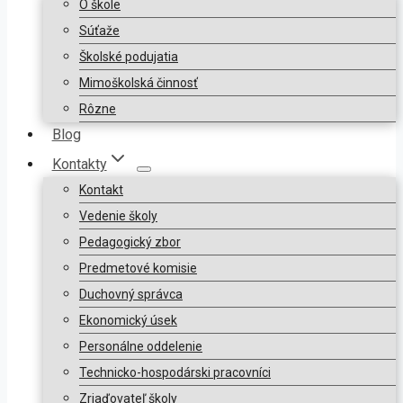
O škole
Súťaže
Školské podujatia
Mimoškolská činnosť
Rôzne
Blog
Kontakty
Kontakt
Vedenie školy
Pedagogický zbor
Predmetové komisie
Duchovný správca
Ekonomický úsek
Personálne oddelenie
Technicko-hospodárski pracovníci
Zriaďovateľ školy