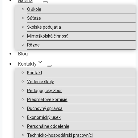
Galéria
O škole
Súťaže
Školské podujatia
Mimoškolská činnosť
Rôzne
Blog
Kontakty
Kontakt
Vedenie školy
Pedagogický zbor
Predmetové komisie
Duchovný správca
Ekonomický úsek
Personálne oddelenie
Technicko-hospodárski pracovníci