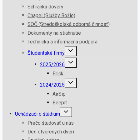
Schránka dôvery
Chapel (Služby Božie)
SOČ (Stredoškolská odborná činnosť)
Dokumenty na stiahnutie
Technická a informačná podpora
Študentské firmy
2025/2026
Brick
2024/2025
AirSip
Beepit
Uchádzači o štúdium
Prečo študovať u nás
Deň otvorených dverí