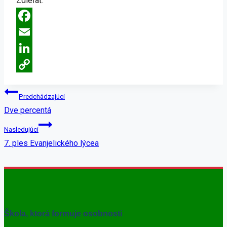
Zdieľať:
Facebook
Email
LinkedIn
Copy
Link
Predchádzajúci
Dve percentá
Nasledujúci
7. ples Evanjelického lýcea
Škola, ktorá formuje osobnosti