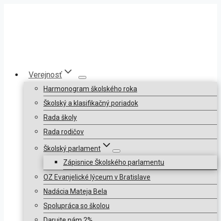
Verejnosť
Harmonogram školského roka
Školský a klasifikačný poriadok
Rada školy
Rada rodičov
Školský parlament
Zápisnice Školského parlamentu
OZ Evanjelické lýceum v Bratislave
Nadácia Mateja Bela
Spolupráca so školou
Darujte nám 2%