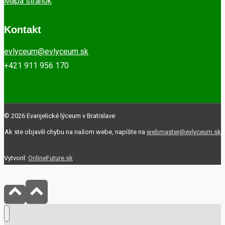
Mapa stránok
Kontakt
evlyceum@evlyceum.sk
+421 911 956 170
© 2026 Evanjelické lýceum v Bratislave
Ak ste objavili chybu na našom webe, napíšte na
webmaster@evlyceum.sk
Vytvoril:
OnlineFuture.sk