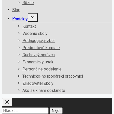
Rôzne
Blog
Kontakty
Kontakt
Vedenie školy
Pedagogický zbor
Predmetové komisie
Duchovný správca
Ekonomický úsek
Personálne oddelenie
Technicko-hospodárski pracovníci
Zriaďovateľ školy
Ako sa k nám dostanete