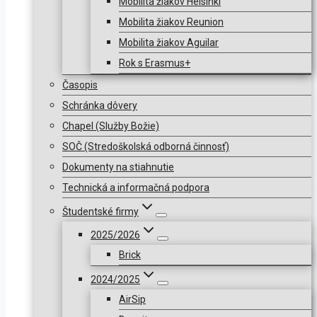
Mobilita žiakov Helsinki
Mobilita žiakov Reunion
Mobilita žiakov Aguilar
Rok s Erasmus+
Časopis
Schránka dôvery
Chapel (Služby Božie)
SOČ (Stredoškolská odborná činnosť)
Dokumenty na stiahnutie
Technická a informačná podpora
Študentské firmy
2025/2026
Brick
2024/2025
AirSip