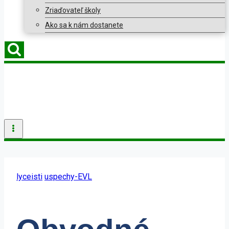
Zriaďovateľ školy
Ako sa k nám dostanete
lyceisti
uspechy-EVL