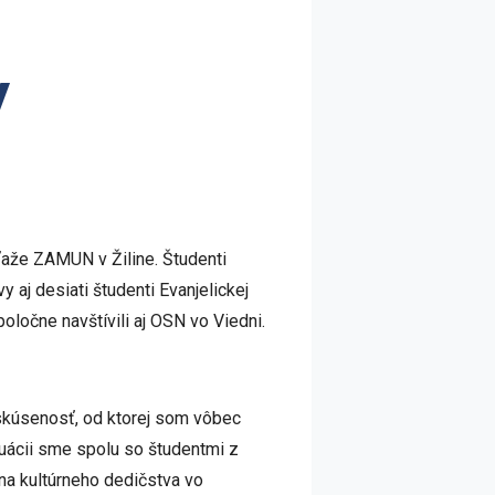
y
ťaže ZAMUN v Žiline. Študenti
 aj desiati študenti Evanjelickej
oločne navštívili aj OSN vo Viedni.
skúsenosť, od ktorej som vôbec
tuácii sme spolu so študentmi z
na kultúrneho dedičstva vo