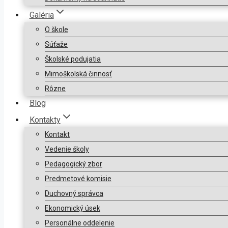
Galéria
O škole
Súťaže
Školské podujatia
Mimoškolská činnosť
Rôzne
Blog
Kontakty
Kontakt
Vedenie školy
Pedagogický zbor
Predmetové komisie
Duchovný správca
Ekonomický úsek
Personálne oddelenie