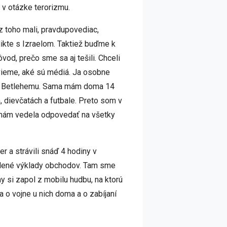
 v otázke terorizmu.
z toho mali, pravdupovediac,
likte s Izraelom. Taktiež buďme k
od, prečo sme sa aj tešili. Chceli
ý vieme, aké sú médiá. Ja osobne
 do Betlehemu. Sama mám doma 14
, dievčatách a futbale. Preto som v
o nám vedela odpovedať na všetky
r a strávili snáď 4 hodiny v
esklené výklady obchodov. Tam sme
ny si zapol z mobilu hudbu, na ktorú
a o vojne u nich doma a o zabíjaní