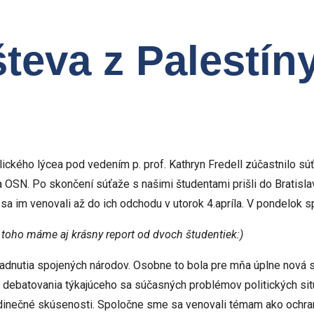
eva z Palestín
ického lýcea pod vedením p. prof. Kathryn Fredell zúčastnilo sú
SN. Po skončení súťaže s našimi študentami prišli do Bratislavy
sa im venovali až do ich odchodu v utorok 4.apríla. V pondelok sp
m toho máme aj krásny report od dvoch študentiek:)
dnutia spojených národov. Osobne to bola pre mňa úplne nová 
o debatovania týkajúceho sa súčasných problémov politických si
 jedinečné skúsenosti. Spoločne sme sa venovali témam ako ochra