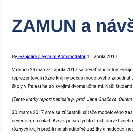
ZAMUN a návšt
By
Evanjelické lýceum Administrátor
11. apríla 2017
V dňoch 29.marca-1.apríla 2017 sa deväť študentov Evanjel
reprezentovali rôzne krajiny počas modelového zasadnutia O
školy v Palestíne so svojimi dvoma učiteľmi. Naši študenti 
(Tento krátky report napísala p. prof. Jana Griačová. Okre
30. marca 2017 sme sa zúčastnili súťaže modelového zasa
nevedela, čo čakať. Avšak počas týchto troch dni aktívneh
rôznych krajín prežili nenahraditeľné zážitky a nadobudli