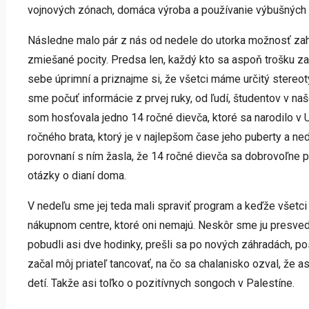
vojnových zónach, domáca výroba a používanie výbušných zb
Následne malo pár z nás od nedele do utorka možnosť zahra
zmiešané pocity. Predsa len, každý kto sa aspoň trošku zau
sebe úprimní a priznajme si, že všetci máme určitý stereot
sme počuť informácie z prvej ruky, od ľudí, študentov v na
som hosťovala jedno 14 ročné dievča, ktoré sa narodilo 
ročného brata, ktorý je v najlepšom čase jeho puberty a n
porovnaní s ním žasla, že 14 ročné dievča sa dobrovoľne 
otázky o dianí doma.
V nedeľu sme jej teda mali spraviť program a keďže všetci 
nákupnom centre, ktoré oni nemajú. Neskôr sme ju presvedč
pobudli asi dve hodinky, prešli sa po nových záhradách, pos
začal môj priateľ tancovať, na čo sa chalanisko ozval, že 
detí. Takže asi toľko o pozitívnych songoch v Palestíne.