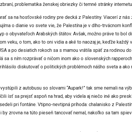
raní, problematika ženskej obriezky či temné stránky internetu
ť sa na hosťovské rodiny pre decká z Palestíny. Viacerí z nás 
jíma o dianie vo svete vie, že Palestína je v dlho-trvácnom konf
yp o obyvateľoch Arabských štátov. Avšak, možno práve to bol dôv
šom veku, o tom, ako to oni vidia a aké to naozaj je, keďže každ
v USA a po desiatich rokoch sa s mamou vrátila späť za rodinou
edá sa s ním rozprávať o ničom inom ako o slovenských rapperoch
prihlásilo diskutovať o politických problémoch nášho sveta a ak
vystúpili z autobusu so slovami “Aupark!” tak sme nemali na výbe
ili ísť sa prejsť aspoň na hrad, aby videla aj niečo iné ako pr
edeli pri fontáne. Vtipno-nevtipná príhoda: chalanisko z Palestí
asi by zrovna na túto pieseň tancovať nemal, nakoľko sa tam spiev