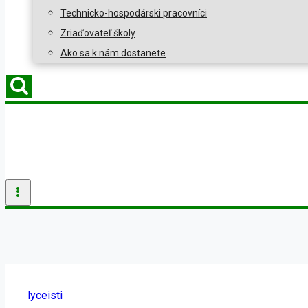
Technicko-hospodárski pracovníci
Zriaďovateľ školy
Ako sa k nám dostanete
lyceisti