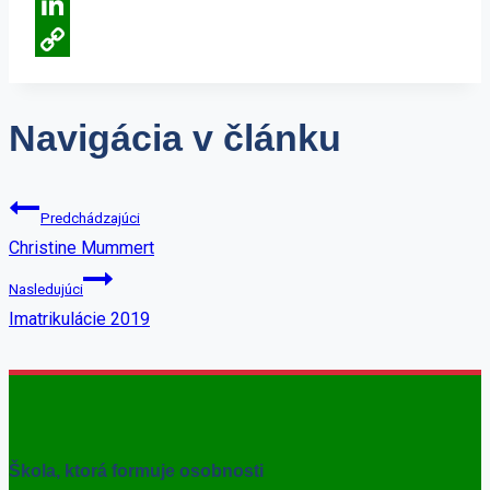
Email
LinkedIn
Copy
Link
Navigácia v článku
Predchádzajúci
Christine Mummert
Nasledujúci
Imatrikulácie 2019
Škola, ktorá formuje osobnosti