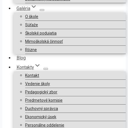
Galéria
O škole
Súťaže
Školské podujatia
Mimoškolská činnosť
Rôzne
Blog
Kontakty
Kontakt
Vedenie školy
Pedagogický zbor
Predmetové komisie
Duchovný správca
Ekonomický úsek
Personálne oddelenie