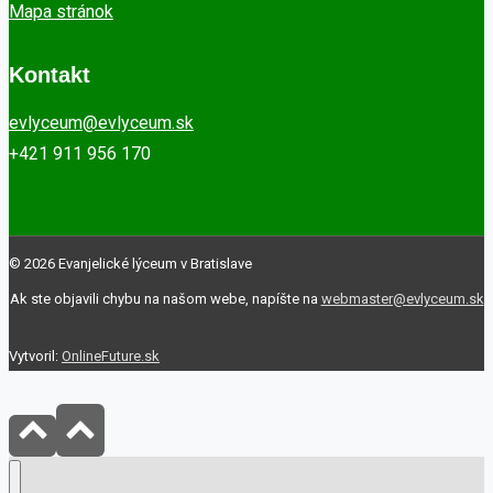
Mapa stránok
Kontakt
evlyceum@evlyceum.sk
+421 911 956 170
© 2026 Evanjelické lýceum v Bratislave
Ak ste objavili chybu na našom webe, napíšte na
webmaster@evlyceum.sk
Vytvoril:
OnlineFuture.sk