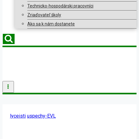
Technicko-hospodárski pracovníci
Zriaďovateľ školy
Ako sa k nám dostanete
lyceisti
uspechy-EVL