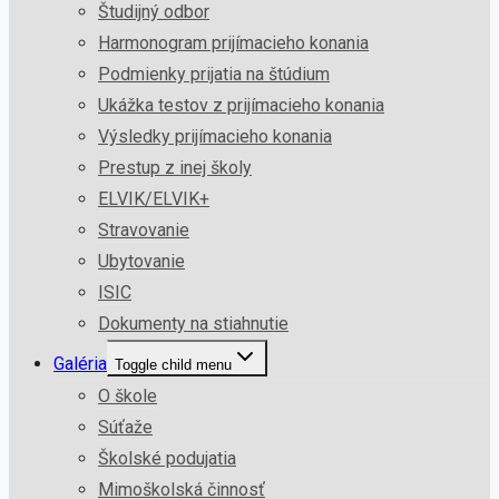
Študijný odbor
Harmonogram prijímacieho konania
Podmienky prijatia na štúdium
Ukážka testov z prijímacieho konania
Výsledky prijímacieho konania
Prestup z inej školy
ELVIK/ELVIK+
Stravovanie
Ubytovanie
ISIC
Dokumenty na stiahnutie
Galéria
Toggle child menu
O škole
Súťaže
Školské podujatia
Mimoškolská činnosť