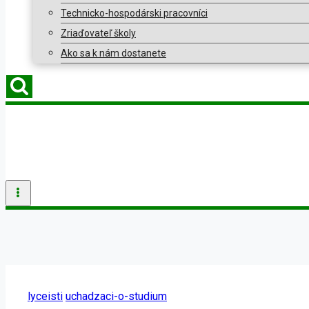
Technicko-hospodárski pracovníci
Zriaďovateľ školy
Ako sa k nám dostanete
lyceisti
uchadzaci-o-studium