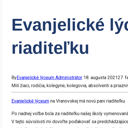
Evanjelické l
riaditeľku
By
Evanjelické lýceum Administrátor
18. augusta 2021
27. 
Milí žiaci, rodičia, kolegyne, kolegovia, absolventi a priazni
Evanjelické lýceum
na Vranovskej má novú pani riaditeľku.
Po riadnej voľbe bola za riaditeľku našej školy vymenovan
V tejto súvislosti mi dovoľte poďakovať sa predchádzajúcej 