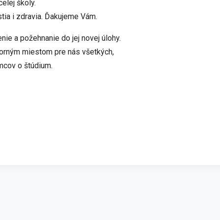
elej školy.
stia i zdravia. Ďakujeme Vám.
ie a požehnanie do jej novej úlohy.
borným miestom pre nás všetkých,
emcov o štúdium.