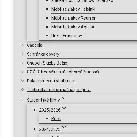
Žiacka mobilita Janov, Taliansko
Mobilita žiakov Helsinki
Mobilita žiakov Reunion
Mobilita žiakov Aguilar
Rok s Erasmus+
Časopis
Schránka dôvery
Chapel (Služby Božie)
SOČ (Stredoškolská odborná činnosť)
Dokumenty na stiahnutie
Technická a informačná podpora
Študentské firmy
2025/2026
Brick
2024/2025