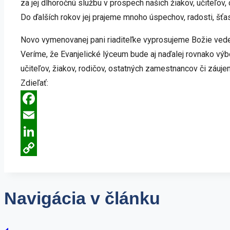
za jej dlhoročnú službu v prospech našich žiakov, učiteľov, c
Do ďalších rokov jej prajeme mnoho úspechov, radosti, šťa
Novo vymenovanej pani riaditeľke vyprosujeme Božie veden
Veríme, že Evanjelické lýceum bude aj naďalej rovnako vý
učiteľov, žiakov, rodičov, ostatných zamestnancov či záuj
Zdieľať:
Facebook
Email
LinkedIn
Copy
Link
Navigácia v článku