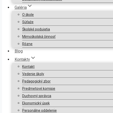
Galéria
O škole
Súťaže
Školské podujatia
Mimoškolská činnosť
Rôzne
Blog
Kontakty
Kontakt
Vedenie školy
Pedagogický zbor
Predmetové komisie
Duchovný správca
Ekonomický úsek
Personálne oddelenie