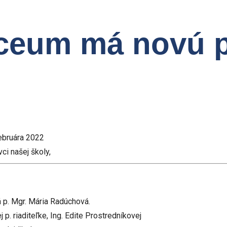
ýceum má novú p
februára 2022
vci našej školy,
á p. Mgr. Mária Radúchová.
p. riaditeľke, Ing. Edite Prostredníkovej